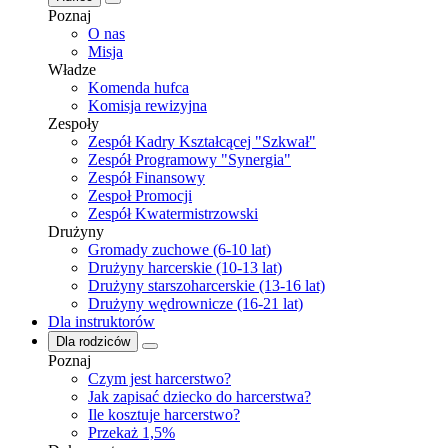
Poznaj
O nas
Misja
Władze
Komenda hufca
Komisja rewizyjna
Zespoły
Zespół Kadry Kształcącej "Szkwał"
Zespół Programowy "Synergia"
Zespół Finansowy
Zespoł Promocji
Zespół Kwatermistrzowski
Drużyny
Gromady zuchowe (6-10 lat)
Drużyny harcerskie (10-13 lat)
Drużyny starszoharcerskie (13-16 lat)
Drużyny wędrownicze (16-21 lat)
Dla instruktorów
Dla rodziców
Poznaj
Czym jest harcerstwo?
Jak zapisać dziecko do harcerstwa?
Ile kosztuje harcerstwo?
Przekaż 1,5%